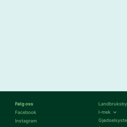
Følg oss
Landbruksb
I-mek
Facebook
Gjødselsyst
Instagram