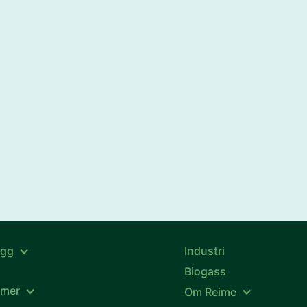
ygg
Industri
Biogass
emer
Om Reime