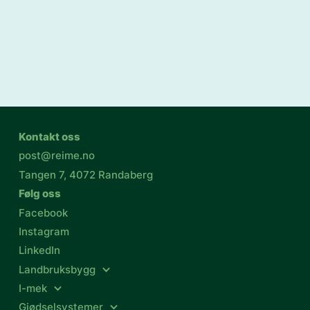
Kontakt oss
post@reime.no
Tangen 7, 4072 Randaberg
Følg oss
Facebook
Instagram
LinkedIn
Landbruksbygg
I-mek
Gjødselsystemer