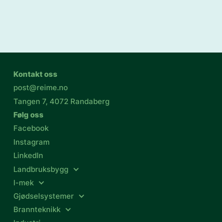
Kontakt oss
post@reime.no
Tangen 7, 4072 Randaberg
Følg oss
Facebook
Instagram
LinkedIn
Landbruksbygg
I-mek
Gjødselsystemer
Brannteknikk