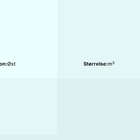
3
on:
Øst
Størrelse:
m