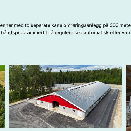
renner med to separate kanalomrøringsanlegg på 300 meter h
 forhåndsprogrammert til å regulere seg automatisk etter vær