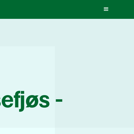
fjøs -