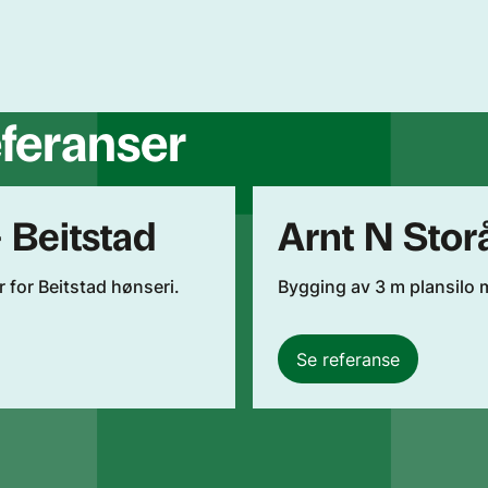
eferanser
 Beitstad
Arnt N Storå
 for Beitstad hønseri.
Bygging av 3 m plansilo m
Se referanse