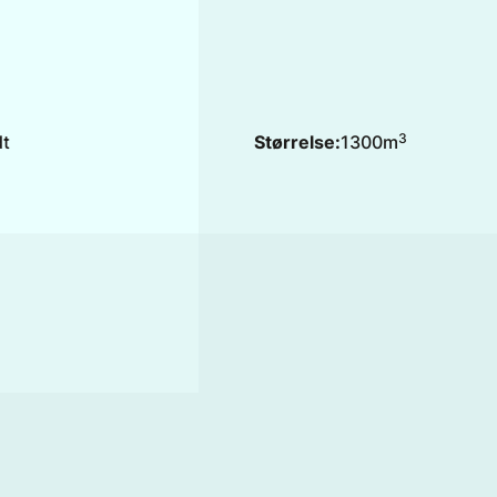
3
dt
Størrelse:
1300
m