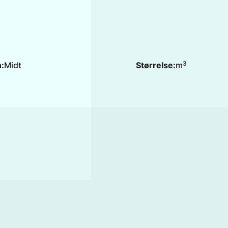
3
:
Midt
Størrelse:
m