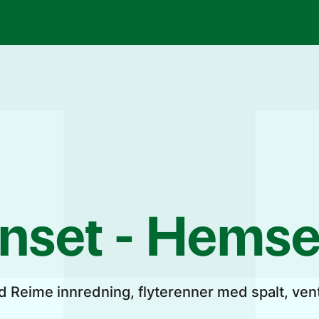
Finset - Hems
ed Reime innredning, flyterenner med spalt, ven