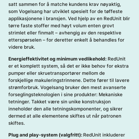
satt sammen for å matche kundens krav nøyaktig,
som Vogelsang har utviklet spesielt for de tøffeste
applikasjonene i bransjen. Ved hjelp av en RedUnit blir
tørre faste stoffer med høyt volum enten grovt
strimlet eller finmalt – avhengig av den respektive
etterspørselen – for deretter enkelt å behandles for
videre bruk.
Energieffektivitet og minimum vedlikehold:
RedUnit
er et komplett system, så det er ikke behov for ekstra
pumper eller skruetransportører mellom de
forskjellige makuleringstrinnene. Dette fører til lavere
strømforbruk. Vogelsang bruker den mest avanserte
forseglingsteknologien i sine produkter: Mekaniske
tetninger. Takket være sin unike konstruksjon
inneholder den alle tetningskomponenter, og sikrer
dermed at alle elementene skiftes ut når patronen
skiftes.
Plug and play-system (valgfritt):
RedUnit inkluderer