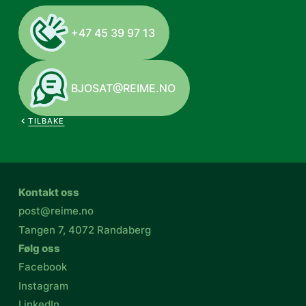
+47 45 39 97 13
BJOSAT@REIME.NO
TILBAKE
Kontakt oss
post@reime.no
Tangen 7, 4072 Randaberg
Følg oss
Facebook
Instagram
LinkedIn