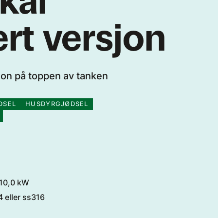
rt versjon
sjon på toppen av tanken
DSEL
HUSDYRGJØDSEL
/10,0 kW
 eller ss316