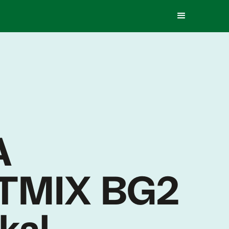
A
TMIX BG2
ikal