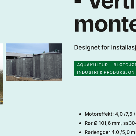
monte
Designet for installa
AQUAKULTUR
BLØTGJØ
INDUSTRI & PRODUKSJON
Motoreffekt: 4,0 /7,5 
Rør Ø 101,6 mm, ss304
Rørlengder 4,0 /5,0 m