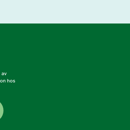
n av
son hos