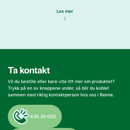
Les mer
Kraftoverføringsaksel for kraftig og stabil drift
Hydraulisk tilting for enkel justering
Støttehjul for bedre mobilitet og stabilitet
Tårn for ekstra høydejustering og fleksibilitet
Ta kontakt
Vil du bestille eller bare vite litt mer om produktet?
Trykk på en av knappene under, så blir du koblet
sammen med riktig kontaktperson hos oss i Reime.
Lengde
Propell
Maks RPM
Trelager
Vekt
5m
650ø/mm
540/min
3 stk
180
638 39 000
7m
650ø/mm
540/min
4 stk
270