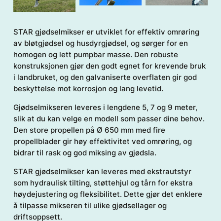
STAR gjødselmikser er utviklet for effektiv omrøring
av bløtgjødsel og husdyrgjødsel, og sørger for en
homogen og lett pumpbar masse. Den robuste
konstruksjonen gjør den godt egnet for krevende bruk
i landbruket, og den galvaniserte overflaten gir god
beskyttelse mot korrosjon og lang levetid.
Gjødselmikseren leveres i lengdene 5, 7 og 9 meter,
slik at du kan velge en modell som passer dine behov.
Den store propellen på Ø 650 mm med fire
propellblader gir høy effektivitet ved omrøring, og
bidrar til rask og god miksing av gjødsla.
STAR gjødselmikser kan leveres med ekstrautstyr
som hydraulisk tilting, støttehjul og tårn for ekstra
høydejustering og fleksibilitet. Dette gjør det enklere
å tilpasse mikseren til ulike gjødsellager og
driftsoppsett.