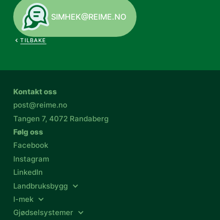
9m
650ø/mm
540/min
5 stk
370
SIMHEK@REIME.NO
TILBAKE
Kontakt oss
post@reime.no
Tangen 7, 4072 Randaberg
Følg oss
Facebook
Instagram
LinkedIn
Landbruksbygg
I-mek
Gjødselsystemer