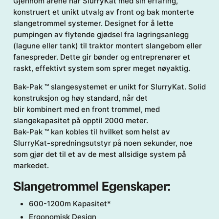
Gjennom årene har SlurryKat med sin erfaring,
konstruert et unikt utvalg av front og bak monterte
slangetrommel systemer. Designet for å lette
pumpingen av flytende gjødsel fra lagringsanlegg
(lagune eller tank) til traktor montert slangebom eller
fanespreder. Dette gir bønder og entreprenører et
raskt, effektivt system som sprer meget nøyaktig.
Bak-Pak ™ slangesystemet er unikt for SlurryKat. Solid
konstruksjon og høy standard, når det
blir kombinert med en front trommel, med
slangekapasitet på opptil 2000 meter.
Bak-Pak ™ kan kobles til hvilket som helst av
SlurryKat-spredningsutstyr på noen sekunder, noe
som gjør det til et av de mest allsidige system på
markedet.
Slangetrommel Egenskaper:
600-1200m Kapasitet*
Ergonomisk Design