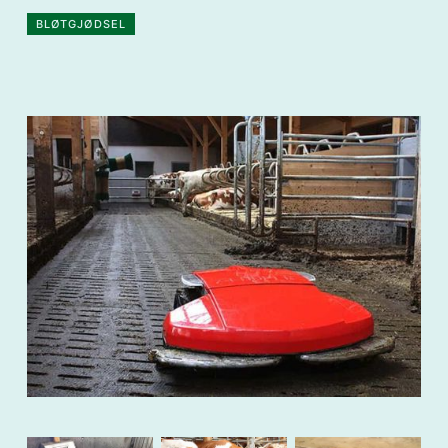
BLØTGJØDSEL