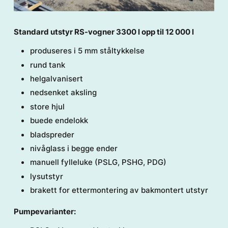
Standard utstyr RS-vogner 3300 l opp til 12 000 l
produseres i 5 mm ståltykkelse
rund tank
helgalvanisert
nedsenket aksling
store hjul
buede endelokk
bladspreder
nivåglass i begge ender
manuell fylleluke (PSLG, PSHG, PDG)
lysutstyr
brakett for ettermontering av bakmontert utstyr
Pumpevarianter: