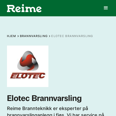
HJEM
BRANNVARSLING
ELOTEC BRANNVARSLING
Elotec Brannvarsling
Reime Brannteknikk er eksperter på
brannvarslinganlegg i fjøs. Vi har service på