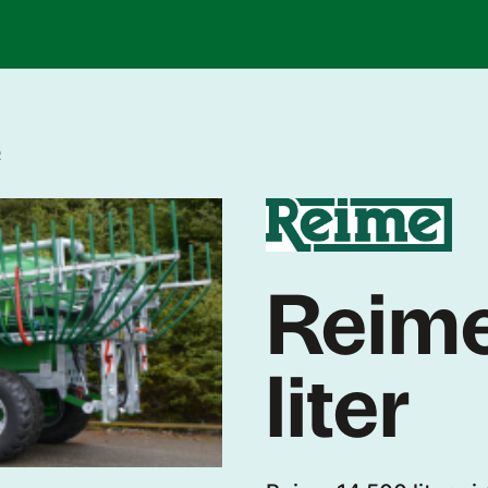
R
Reim
liter