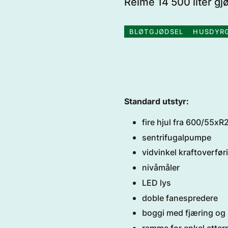
Reime 14 500 liter g
BLØTGJØDSEL
HUSDYR
Standard utstyr:
fire hjul fra 600/55xR
sentrifugalpumpe
vidvinkel kraftoverfør
nivåmåler
LED lys
doble fanespredere
boggi med fjæring og 