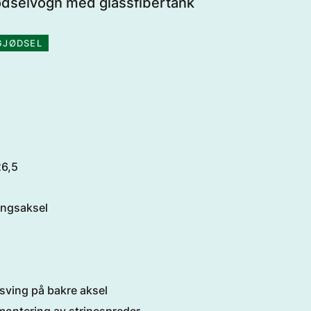
jødselvogn med glassfibertank
GJØDSEL
26,5
ingsaksel
sving på bakre aksel