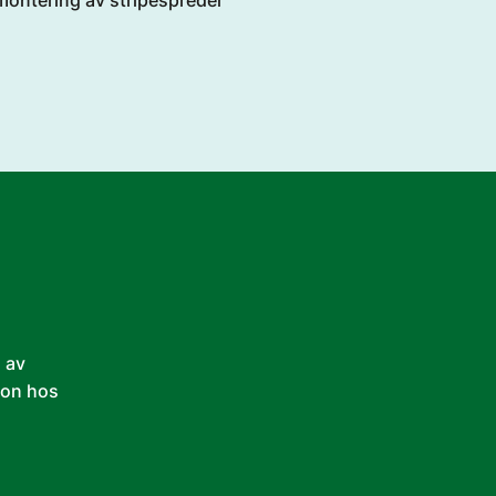
montering av stripespreder
n av
son hos