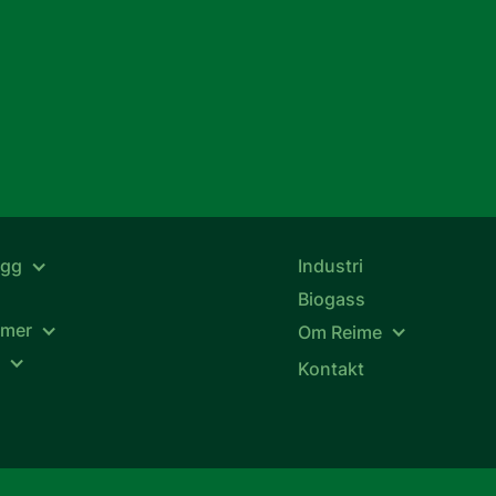
ygg
Industri
Biogass
emer
Om Reime
k
Kontakt