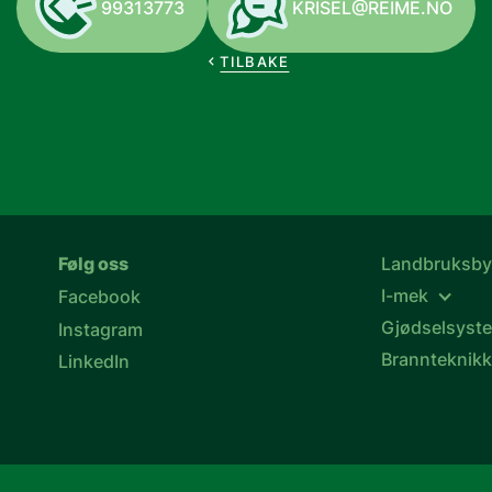
99313773
KRISEL@REIME.NO
TILBAKE
Følg oss
Landbruksb
I-mek
Facebook
Gjødselsyst
Instagram
Brannteknik
LinkedIn