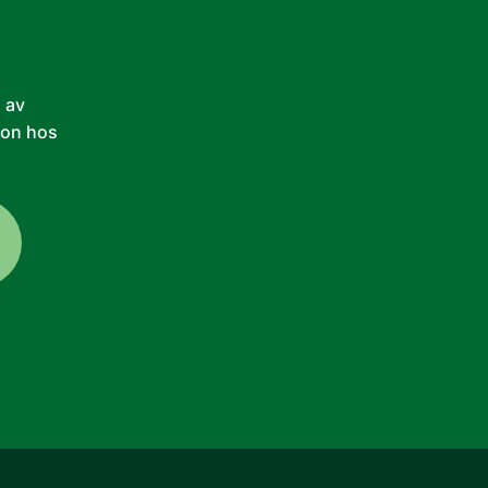
n av
son hos