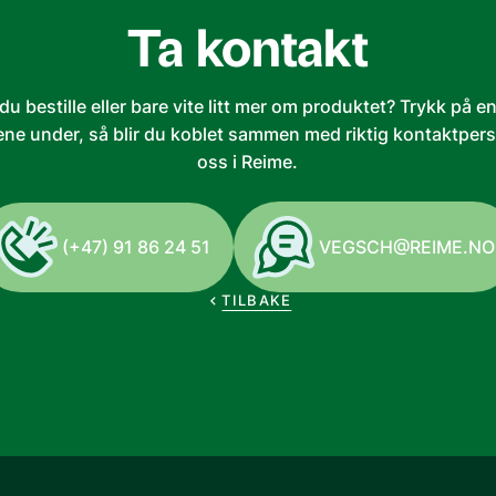
Ta kontakt
 du bestille eller bare vite litt mer om produktet? Trykk på e
ne under, så blir du koblet sammen med riktig kontaktper
oss i Reime.
(+47) 91 86 24 51
VEGSCH@REIME.NO
TILBAKE