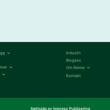
ygg
Industri
Biogass
emer
Om Reime
k
Kontakt
Nettside av Impress Publisering