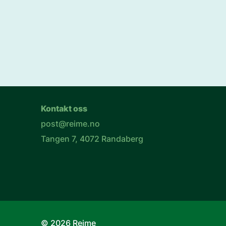
Kontakt oss
post@reime.no
Tangen 7, 4072 Randaberg
© 2026 Reime