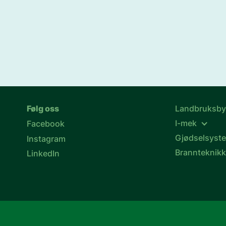
Følg oss
Landbruksb
I-mek
Facebook
Gjødselsyst
Instagram
Brannteknik
LinkedIn